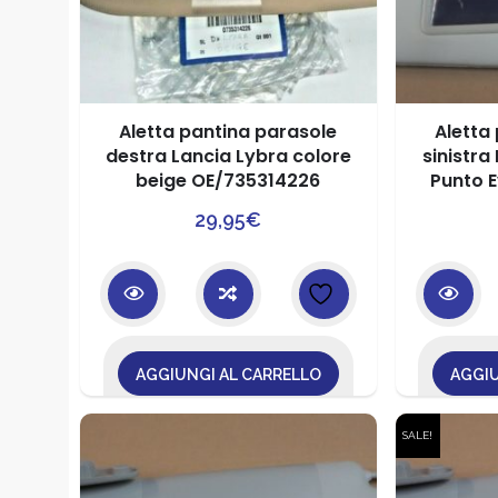
Aletta pantina parasole
Aletta
destra Lancia Lybra colore
sinistra
beige OE/735314226
Punto E
29,95
€
AGGIUNGI AL CARRELLO
AGGIU
SALE!