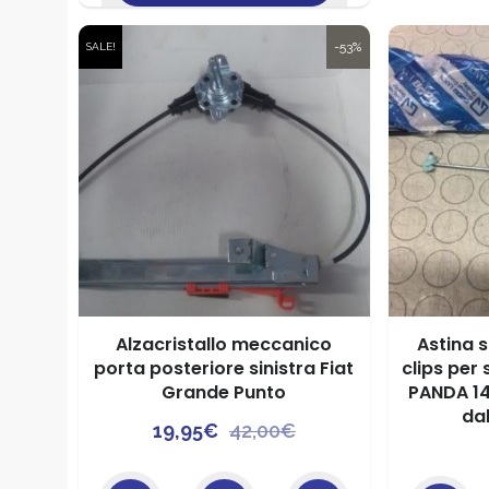
-53%
SALE!
Alzacristallo meccanico
Astina 
porta posteriore sinistra Fiat
clips per
Grande Punto
PANDA 14
da
Il
Il
19,95
€
42,00
€
prezzo
prezzo