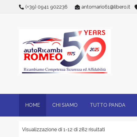
Skip
(+39) 0941 902236
antomario61@libero.it
to
content
HOME
CHI SIAMO
TUTTO PANDA
Visualizzazione di 1-12 di 282 risultati