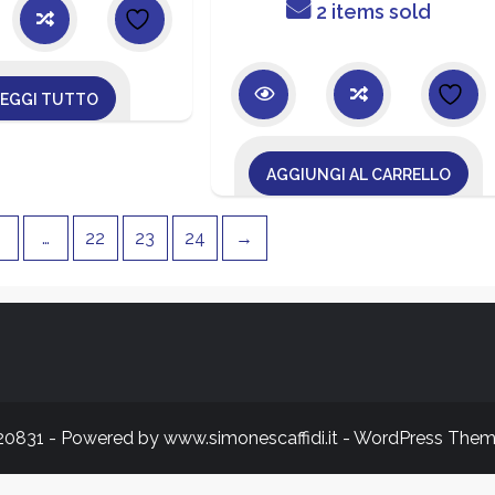
2 items sold
LEGGI TUTTO
AGGIUNGI AL CARRELLO
4
…
22
23
24
→
620831 - Powered by www.simonescaffidi.it - WordPress Them