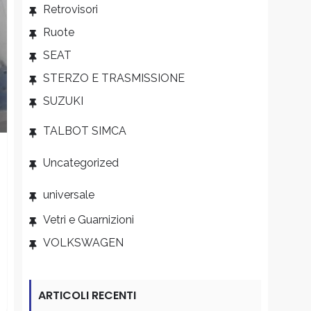
Retrovisori
Ruote
SEAT
STERZO E TRASMISSIONE
SUZUKI
TALBOT SIMCA
Uncategorized
universale
Vetri e Guarnizioni
o
o
VOLKSWAGEN
ale
e
.
.
ARTICOLI RECENTI