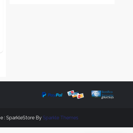
e : SparkleStore By
Sparkle Themes