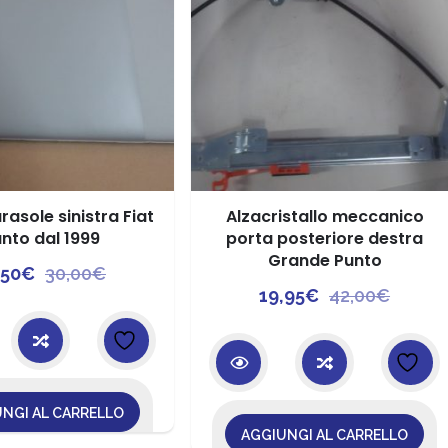
rasole sinistra Fiat
Alzacristallo meccanico
nto dal 1999
porta posteriore destra
Grande Punto
Il
Il
,50
€
30,00
€
Il
Il
19,95
€
42,00
€
prezzo
prezzo
prezz
prezz
originale
attuale
origin
attual
era:
è:
era:
è:
30,00€.
21,50€.
42,00€
19,95€
NGI AL CARRELLO
AGGIUNGI AL CARRELLO