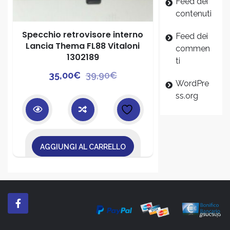
Feed dei
contenuti
Specchio retrovisore interno
Feed dei
Lancia Thema FL88 Vitaloni
commen
1302189
ti
Il
Il
35,00
€
39,90
€
WordPre
prezzo
prezzo
ss.org
originale
attuale
era:
è:
39,90€.
35,00€.
AGGIUNGI AL CARRELLO