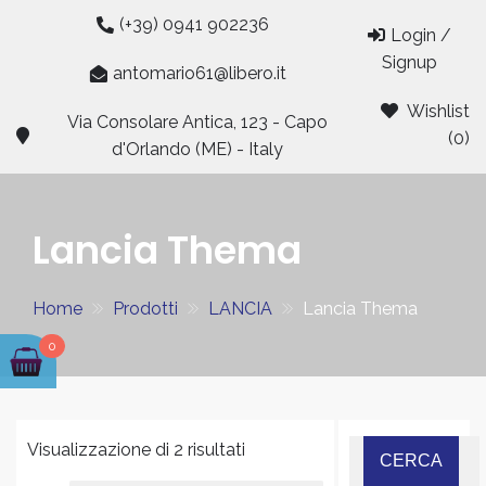
Skip
(+39) 0941 902236
Login /
to
Signup
content
antomario61@libero.it
Wishlist
Via Consolare Antica, 123 - Capo
(0)
d'Orlando (ME) - Italy
Lancia Thema
Home
Prodotti
LANCIA
Lancia Thema
0
Visualizzazione di 2 risultati