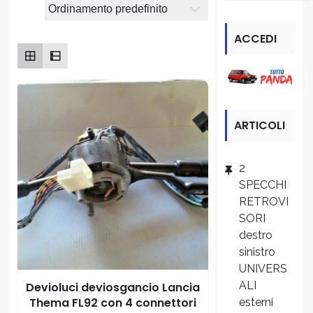
ACCEDI
ALLA
SEZIONE
ARTICOLI
“PANDA”
RECENTI
2
SPECCHI
RETROVI
SORI
destro
sinistro
UNIVERS
ALI
Devioluci deviosgancio Lancia
Thema FL92 con 4 connettori
esterni