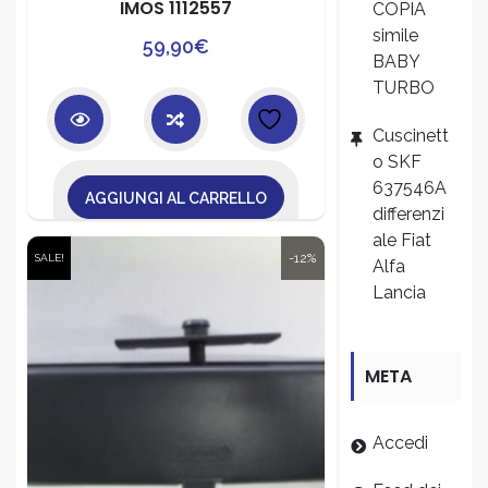
IMOS 1112557
COPIA
simile
59,90
€
BABY
TURBO
Cuscinett
o SKF
637546A
AGGIUNGI AL CARRELLO
differenzi
ale Fiat
-12%
SALE!
Alfa
Lancia
META
Accedi