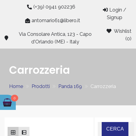
Skip
(+39) 0941 902236
Login /
to
Signup
content
antomario61@libero.it
Wishlist
Via Consolare Antica, 123 - Capo
(0)
d'Orlando (ME) - Italy
Carrozzeria
Home
Prodotti
Panda 169
Carrozzeria
0