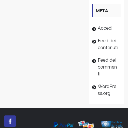
META
Accedi
Feed dei
contenuti
Feed dei
commen
ti
WordPre
ss.org