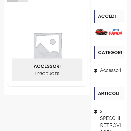
ACCEDI
ALLA
SEZIONE
CATEGORI
“PANDA”
E
ACCESSORI
Accessori
1 PRODUCTS
PRODOTT
O
ARTICOLI
RECENTI
2
SPECCHI
RETROVI