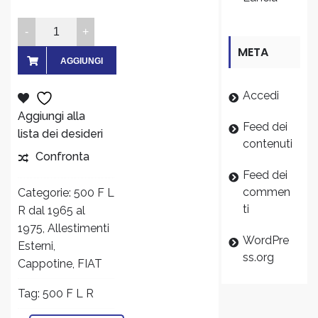
Cappottina
con
META
telaio
AGGIUNGI
metallo
AL
Accedi
e
tela
Aggiungi alla
CARRELLO
Feed dei
montata
lista dei desideri
contenuti
FIAT
Confronta
500
Feed dei
F
commen
Categorie:
500 F L
L
ti
R dal 1965 al
R
1975
,
Allestimenti
quantity
WordPre
Esterni
,
ss.org
Cappotine
,
FIAT
Tag:
500 F L R