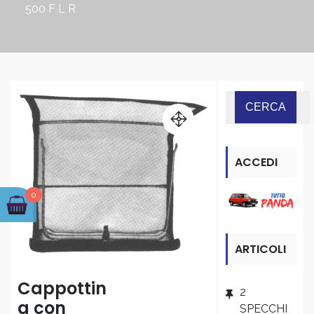
500 F L R
ACCEDI
ALLA
0
SEZIONE
ARTICOLI
“PANDA”
RECENTI
Cappottin
2
a con
SPECCHI