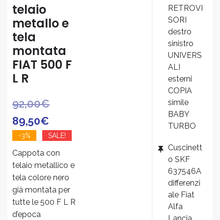
telaio
RETROVI
metallo e
SORI
destro
tela
sinistro
montata
UNIVERS
FIAT 500 F
ALI
L R
esterni
COPIA
Il
Il
92,00
€
simile
BABY
prezzo
prezzo
89,50
€
TURBO
originale
attuale
-3%
SALE!
Cuscinett
era:
è:
Cappota con
o SKF
telaio metallico e
92,00€.
89,50€.
637546A
tela colore nero
differenzi
già montata per
ale Fiat
tutte le 500 F L R
Alfa
d’epoca
Lancia