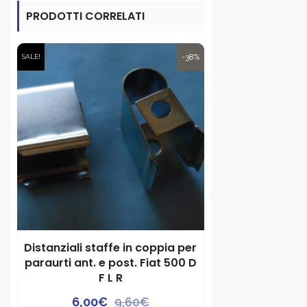
PRODOTTI CORRELATI
-38%
SALE!
Distanziali staffe in coppia per
paraurti ant. e post. Fiat 500 D
F L R
Il
Il
6,00
€
9,60
€