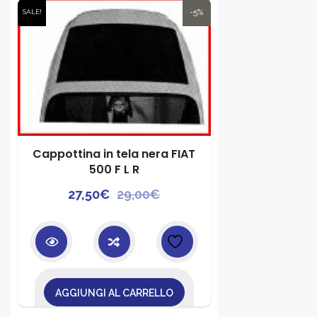
-5%
SALE!
Cappottina in tela nera FIAT
500 F L R
Il
Il
27,50
€
29,00
€
prezzo
prezzo
originale
attuale
era:
è:
29,00€.
27,50€.
AGGIUNGI AL CARRELLO