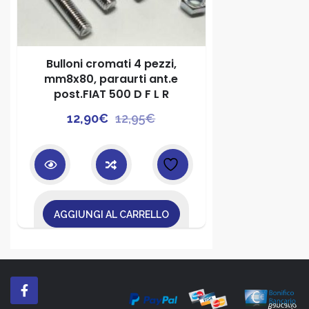
Bulloni cromati 4 pezzi,
mm8x80, paraurti ant.e
post.FIAT 500 D F L R
Il
Il
12,90
€
12,95
€
prezzo
prezzo
originale
attuale
era:
è:
12,95€.
12,90€.
AGGIUNGI AL CARRELLO