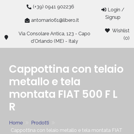
Skip
(+39) 0941 902236
Login /
to
Signup
content
antomario61@libero.it
Wishlist
Via Consolare Antica, 123 - Capo
(0)
d'Orlando (ME) - Italy
Cappottina con telaio
metallo e tela
montata FIAT 500 F L
R
Home
Prodotti
Cappottina con telaio metallo e tela montata FIAT