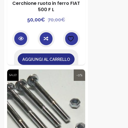
Cerchione ruota in ferro FIAT
500 F L
Il
Il
50,00
€
70,00
€
prezzo
prezzo
originale
attuale
era:
è:
70,00€.
50,00€.
AGGIUNGI AL CARRELLO
-0%
SALE!