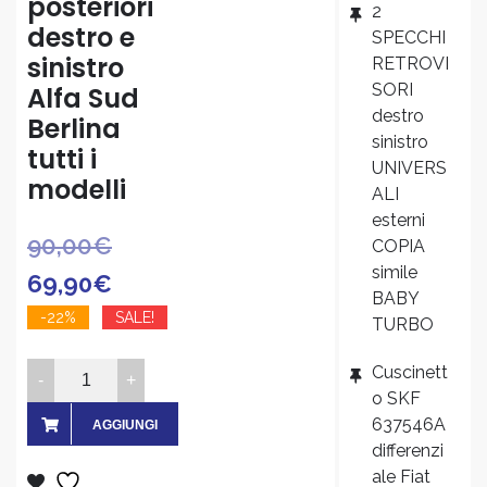
posteriori
2
destro e
SPECCHI
sinistro
RETROVI
SORI
Alfa Sud
destro
Berlina
sinistro
tutti i
UNIVERS
modelli
ALI
esterni
Il
Il
90,00
€
COPIA
simile
prezzo
prezzo
69,90
€
BABY
originale
attuale
-22%
SALE!
TURBO
era:
è:
Coppia
Cuscinett
90,00€.
69,90€.
2
o SKF
637546A
Fanali
AGGIUNGI
differenzi
completi
AL
ale Fiat
posteriori