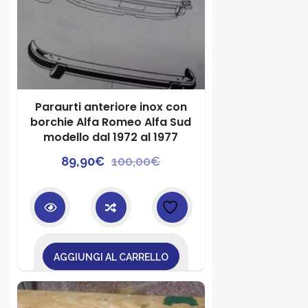
Paraurti anteriore inox con
borchie Alfa Romeo Alfa Sud
modello dal 1972 al 1977
Il
Il
89,90
€
100,00
€
prezzo
prezzo
originale
attuale
era:
è:
100,00€.
89,90€.
AGGIUNGI AL CARRELLO