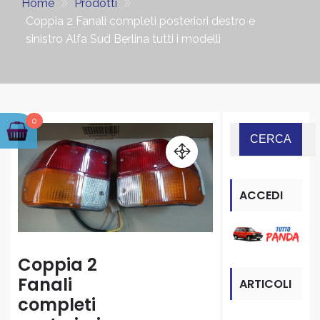
Home
Prodotti
Coppia 2 Fanali completi posteriori destro e
sinistro Alfa Sud Berlina tutti i modelli
0
ACCEDI
ALLA
SEZIONE
Coppia 2
Fanali
ARTICOLI
“PANDA”
completi
RECENTI