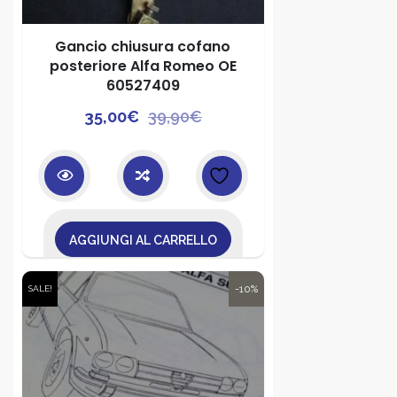
Gancio chiusura cofano
posteriore Alfa Romeo OE
60527409
Il
Il
35,00
€
39,90
€
prezzo
prezzo
originale
attuale
era:
è:
39,90€.
35,00€.
AGGIUNGI AL CARRELLO
-10%
SALE!