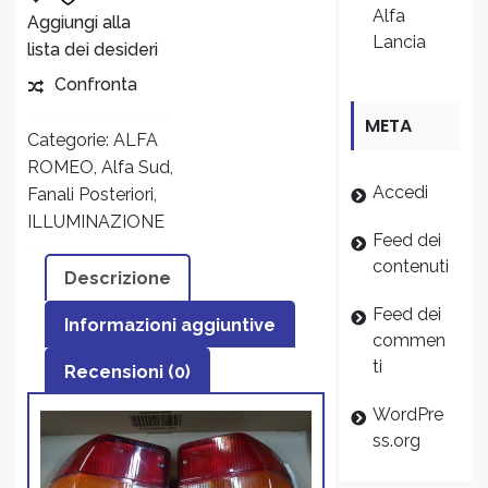
Alfa
destro
Aggiungi alla
CARRELLO
Lancia
e
lista dei desideri
sinistro
Confronta
Alfa
META
Sud
Categorie:
ALFA
Berlina
ROMEO
,
Alfa Sud
,
tutti
Accedi
Fanali Posteriori
,
i
ILLUMINAZIONE
modelli
Feed dei
quantity
contenuti
Descrizione
Feed dei
Informazioni aggiuntive
commen
ti
Recensioni (0)
WordPre
ss.org