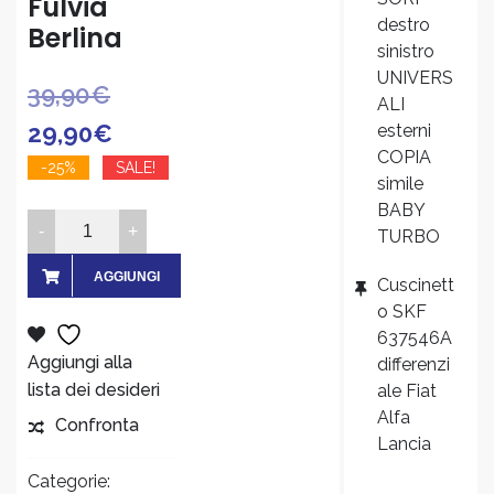
Fulvia
destro
Berlina
sinistro
UNIVERS
Il
Il
39,90
€
ALI
prezzo
prezzo
29,90
€
esterni
COPIA
originale
attuale
-25%
SALE!
simile
era:
è:
BABY
Cornice
TURBO
39,90€.
29,90€.
faro
destra
AGGIUNGI
Cuscinett
in
o SKF
AL
ABS
637546A
cromato
Aggiungi alla
differenzi
CARRELLO
Lancia
lista dei desideri
ale Fiat
Fulvia
Alfa
Confronta
Berlina
Lancia
quantity
Categorie: