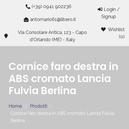
Skip
(+39) 0941 902236
Login /
to
Signup
content
antomario61@libero.it
Wishlist
Via Consolare Antica, 123 - Capo
(0)
d'Orlando (ME) - Italy
Cornice faro destra in
ABS cromato Lancia
Fulvia Berlina
Home
Prodotti
Cornice faro destra in ABS cromato Lancia Fulvia
Berlina