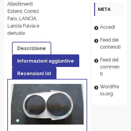
Allestimenti
META
Esterni
,
Cornici
Faro
,
LANCIA
,
Lancia Fulvia e
Accedi
derivate
Feed dei
contenuti
Descrizione
Feed dei
Informazioni aggiuntive
commen
Recensioni (0)
ti
WordPre
ss.org