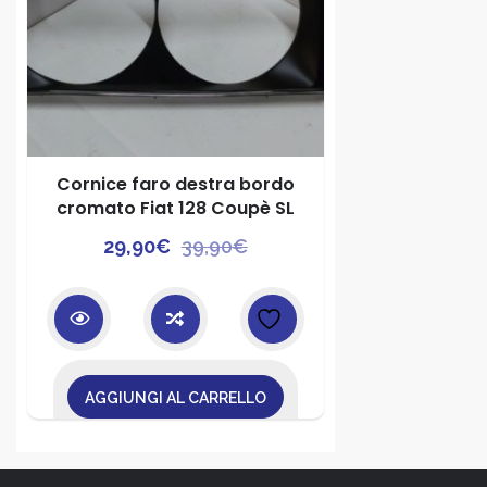
Cornice faro destra bordo
cromato Fiat 128 Coupè SL
Il
Il
29,90
€
39,90
€
prezzo
prezzo
originale
attuale
era:
è:
39,90€.
29,90€.
AGGIUNGI AL CARRELLO