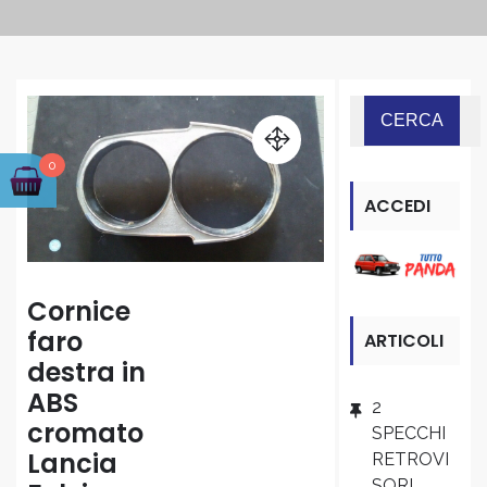
0
ACCEDI
ALLA
SEZIONE
Cornice
faro
ARTICOLI
“PANDA”
destra in
RECENTI
ABS
2
cromato
SPECCHI
Lancia
RETROVI
SORI