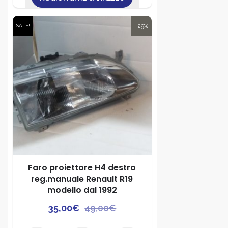
-29%
SALE!
Faro proiettore H4 destro
reg.manuale Renault R19
modello dal 1992
Il
Il
35,00
€
49,00
€
prezzo
prezzo