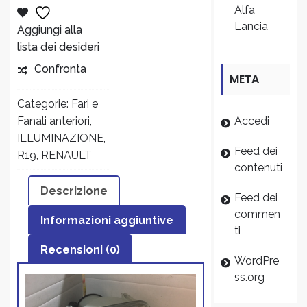
AL
Alfa
regolazione
Lancia
manuale
Aggiungi alla
CARRELLO
Renault
lista dei desideri
19
Confronta
META
modello
dal
Categorie:
Fari e
1988
Fanali anteriori
,
Accedi
al
ILLUMINAZIONE
,
1992
Feed dei
R19
,
RENAULT
quantity
contenuti
Descrizione
Feed dei
commen
Informazioni aggiuntive
ti
Recensioni (0)
WordPre
ss.org