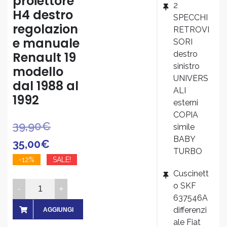
proiettore
2
H4 destro
SPECCHI
regolazion
RETROVI
e manuale
SORI
destro
Renault 19
sinistro
modello
UNIVERS
dal 1988 al
ALI
1992
esterni
COPIA
Il
Il
39,90
€
simile
BABY
prezzo
prezzo
35,00
€
TURBO
originale
attuale
-12%
SALE!
Cuscinett
era:
è:
Faro
o SKF
39,90€.
35,00€.
proiettore
637546A
H4
differenzi
AGGIUNGI
ale Fiat
destro