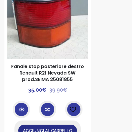
Fanale stop posteriore destro
Renault R21 Nevada SW
prod.SEIMA 25081855
Il
Il
35,00
€
39,90
€
prezzo
prezzo
originale
attuale
era:
è:
39,90€.
35,00€.
AGGIUNGI AL CARRELLO