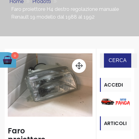
Home
Prodotti
Faro proiettore H4 destro regolazione manuale
Renault 19 modello dal 1988 al 1992
0
ACCEDI
ALLA
SEZIONE
ARTICOLI
“PANDA”
Faro
RECENTI