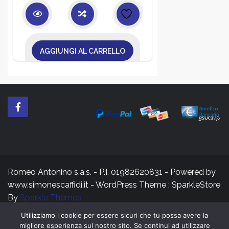
originale
attuale
era:
è:
49,00€.
35,00€.
AGGIUNGI AL CARRELLO
Romeo Antonino s.a.s. - P.I. 01982620831 - Powered by
www.simonescaffidi.it - WordPress Theme : SparkleStore
By
Sparkle Themes
Utilizziamo i cookie per essere sicuri che tu possa avere la
migliore esperienza sul nostro sito. Se continui ad utilizzare