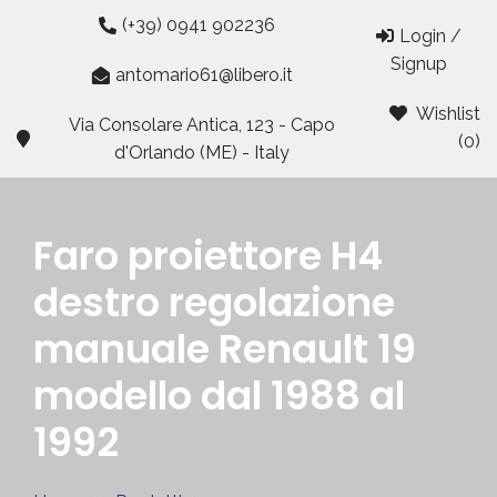
Skip
(+39) 0941 902236
Login /
to
Signup
content
antomario61@libero.it
Wishlist
Via Consolare Antica, 123 - Capo
(0)
d'Orlando (ME) - Italy
Faro proiettore H4
destro regolazione
manuale Renault 19
modello dal 1988 al
1992